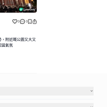
0
0
勢，附近嘅公園又大又