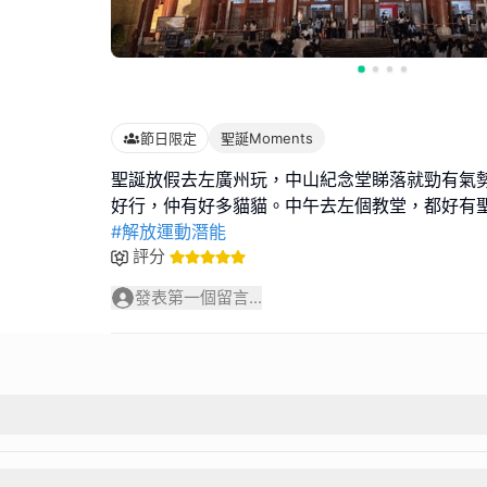
節日限定
聖誕Moments
聖誕放假去左廣州玩，中山紀念堂睇落就勁有氣
#解放運動潛能
評分
發表第一個留言...