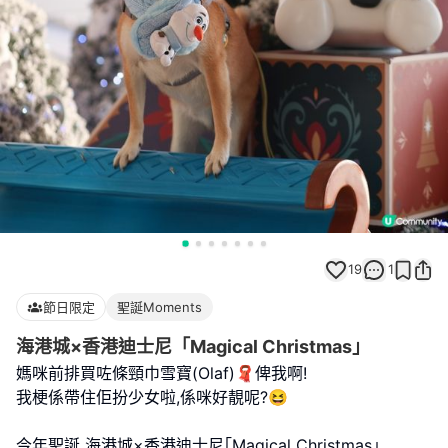
19
1
節日限定
聖誕Moments
海港城×香港迪士尼「Magical Christmas」
媽咪前排買咗條頸巾雪寶(Olaf)🧣俾我啊!
我梗係帶住佢扮少女啦,係咪好靚呢?😆
今年聖誕 海港城×香港迪士尼｢Magical Christmas｣