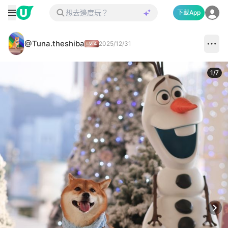
下載App
@Tuna.theshiba
2025/12/31
1
/
7
Next