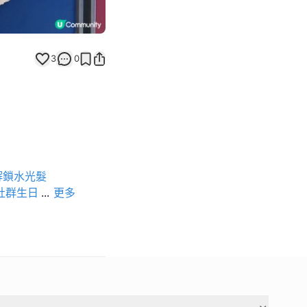
3
0
解鎖水光髮
社群生日
...
更多