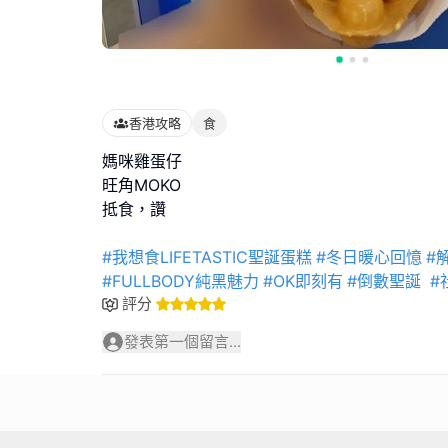
香港攻略
食
媽咪雞蛋仔
旺角MOKO
抵食，讚
#我想食LIFETASTIC聖誕蛋糕
#冬日暖心回憶
#
#FULLBODY純黑魅力
#OK即刻有
#倒數聖誕
#
評分
發表第一個留言...