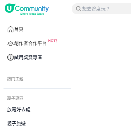
首頁
創作者合作平台
試用獎賞專區
熱門主題
親子專區
放電好去處
親子旅遊