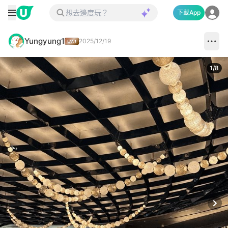
下載App
Yungyung1
2025/12/19
1
/
8
Next