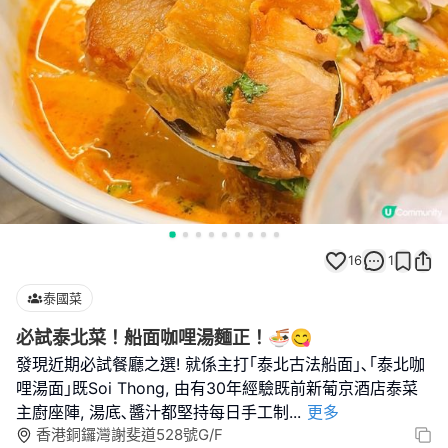
16
1
泰國菜
必試泰北菜！船面咖哩湯麵正！🍜😋
發現近期必試餐廳之選! 就係主打｢泰北古法船面｣､｢泰北咖
哩湯面｣既Soi Thong, 由有30年經驗既前新葡京酒店泰菜
主廚座陣, 湯底､醬汁都堅持每日手工制
...
更多
香港銅鑼灣謝斐道528號G/F