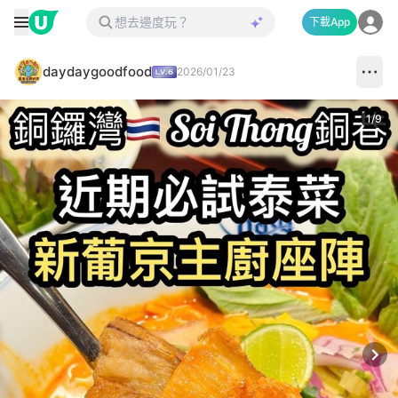
下載App
daydaygoodfood
2026/01/23
1
/
9
Next