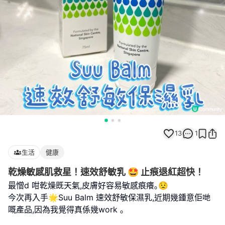
13
1
生活
健康
乾燥敏感肌救星！速效舒敏乳 🤩 止痕退紅超快！
最憎d 咁乾燥既天氣,皮膚好容易敏感痕癢｡😟
今次再入手🌟Suu Balm 速效舒敏保濕乳,近期幾鍾意佢哋
嘅產品,因為我覺得真係幾work ｡