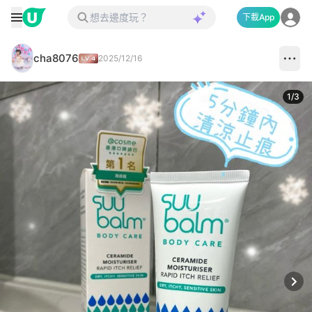
下載App
cha8076
2025/12/16
1
/
3
Next