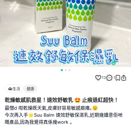
13
1
生活
健康
乾燥敏感肌救星！速效舒敏乳 🤩 止痕退紅超快！
最憎d 咁乾燥既天氣,皮膚好容易敏感痕癢｡😟
今次再入手🌟Suu Balm 速效舒敏保濕乳,近期幾鍾意佢哋
嘅產品,因為我覺得真係幾work ｡