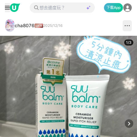
下載App
cha8076
2025/12/16
1
/
3
Next