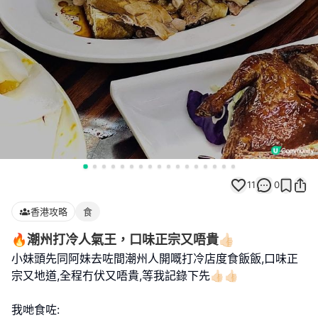
11
0
香港攻略
食
🔥潮州打冷人氣王，口味正宗又唔貴👍🏻
小妹頭先同阿妹去咗間潮州人開嘅打冷店度食飯飯,口味正
宗又地道,全程冇伏又唔貴,等我記錄下先👍🏻👍🏻
我哋食咗: