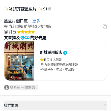
✨冰鎮芥辣墨魚片 ✨$119
墨魚片個口感
...
更多
九龍城衙前塱道30號地舖
評分
文章提及
的好去處
新城潮州飯店
5
5
人想去
九龍城衙前塱道30號地舖
蠔仔粥、中菜、中菜館
發表第一個留言...
社群主題