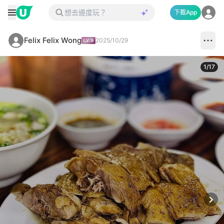
下載App
Felix Felix Wong
2025/10/29
1
/
17
Next