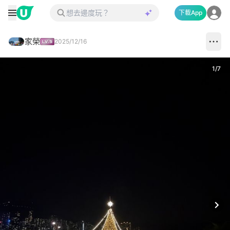
下載App
家榮
2025/12/16
1
/
7
Next