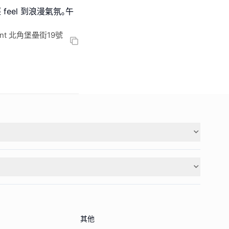
eel 到浪漫氣氛｡午
h Point 北角堡壘街19號
其他