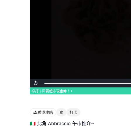
Loaded
:
Replay
100.00%
打卡即賞超市現金券！
香港攻略
食
打卡
🇮🇹 北角 Abbraccio 午市推介~