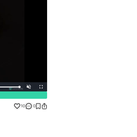
Unmute
Fullscreen
10
0