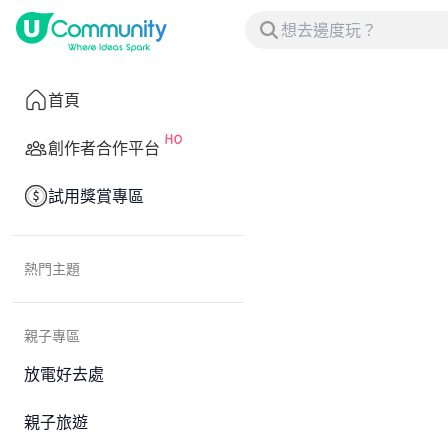
首頁
創作者合作平台
試用獎賞專區
熱門主題
親子專區
放電好去處
親子旅遊