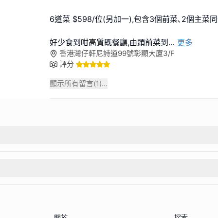
6道菜 $598/位(另加一),包含3個前菜､2個主菜
好少食到咁高質既餐廳,由頭前菜到
...
更多
香港灣仔軒尼詩道99號彰顯大廈3/F
評分
顯示所有留言(
1
)...
關於
探索