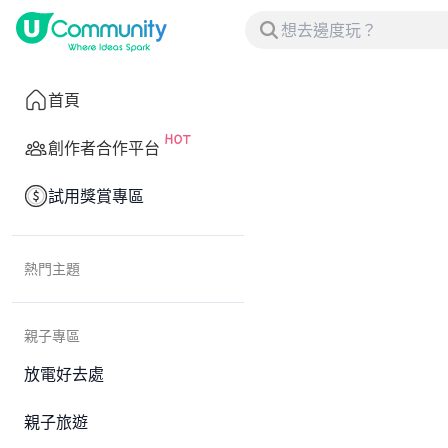
首頁
創作者合作平台
試用獎賞專區
熱門主題
親子專區
放電好去處
親子旅遊