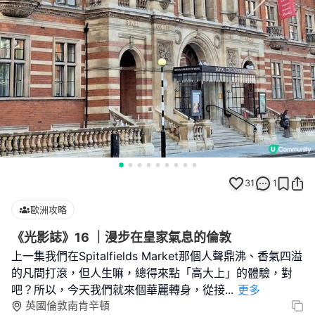
31
1
歐洲攻略
《光影誌》16 ｜漫步在皇家氣息的倫敦
上一集我們在Spitalfields Market那個人聲鼎沸、香氣四溢
的凡間打滾，但人生嘛，總得來點「高大上」的體驗，對
吧？所以，今天我們就來個華麗轉身，從接
...
更多
英國倫敦南肯辛頓