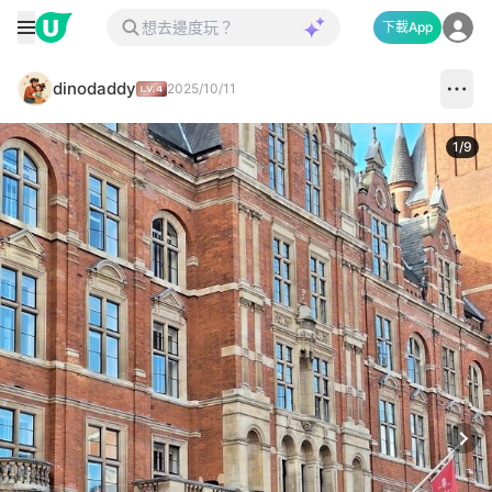
下載App
dinodaddy
2025/10/11
1
/
9
Next