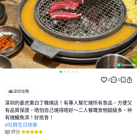
2
0
深圳攻略
深圳的姜虎東白丁韓燒店！有專人幫忙燒所有食品，方便又
有品質保證，唔怕自己燒得唔好～二人餐嘅食物超級多，仲
#社群生日快樂
評分