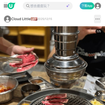
下載App
Cloud Little
2025/12/15
1
/
5
Next