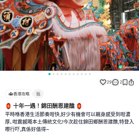
29
2
香港攻略
玩
🏮 十年一遇！錦田酬恩建醮 🏮
平時喺香港生活節奏咁快,好少有機會可以親身感受到咁濃
厚､咁震撼嘅本土傳統文化!今次趁住錦田鄉酬恩建醮,特登入
嚟行吓,真係好值得~