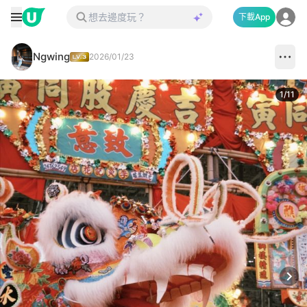
下載App
Ngwing
2026/01/23
1
/
11
Next