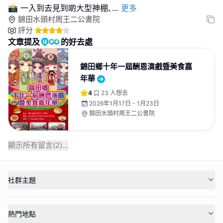
📸 一入到去見到啲大型神棚､
...
更多
錦田水頭村周王二公書院
評分
文章提及
的好去處
錦田鄉十年一屆酬恩演戲暨美食嘉
年華
4
23
人想去
2026年1月17日 - 1月23日
錦田水頭村周王二公書院
顯示所有留言(
2
)...
社群主題
熱門地點