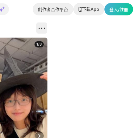
下載App
創作者合作平台
登入/註冊
1
/
3