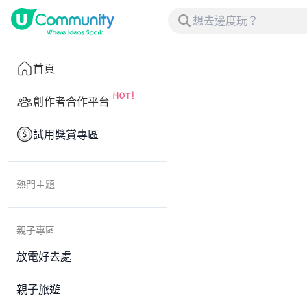
首頁
創作者合作平台
試用獎賞專區
熱門主題
親子專區
放電好去處
親子旅遊