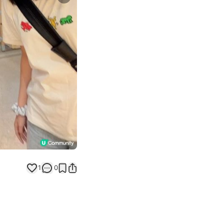
Next slide
1
0