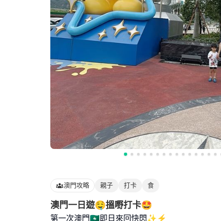
澳門攻略
親子
打卡
食
澳門一日遊🤤搵嘢打卡🤩
第一次澳門🇲🇴即日來回快閃✨⚡️