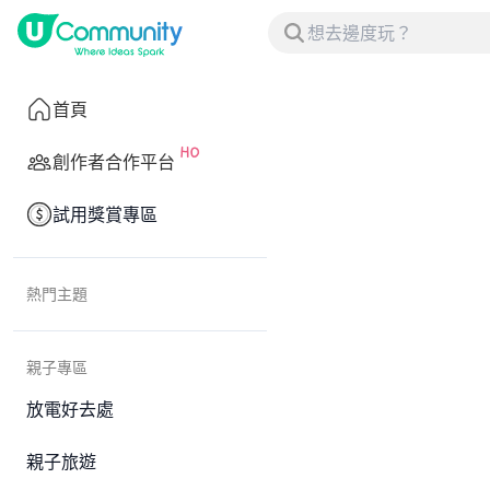
首頁
創作者合作平台
試用獎賞專區
熱門主題
親子專區
放電好去處
親子旅遊