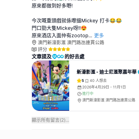
原來都做到好多嘢!
今次嘅重頭戲就係嚟搵Mickey 打卡😂😂
門口勁大隻Mickey呀!!😍
原來酒店入面仲有zootop
...
更多
澳門新濠影滙 澳門路氹連貫公路
評分
文章提及
的好去處
新濠影滙 - 迪士尼滙聚嘉年華
5
40
人想去
2026年4月29日 - 11月1日
進行中
澳門新濠影滙 澳門路氹連貫公路
顯示所有留言(
2
)...