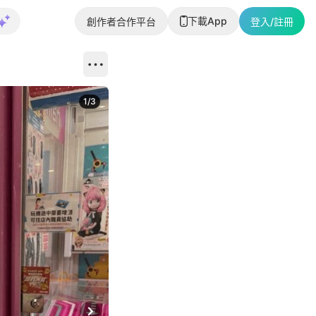
下載App
創作者合作平台
登入/註冊
1
/
3