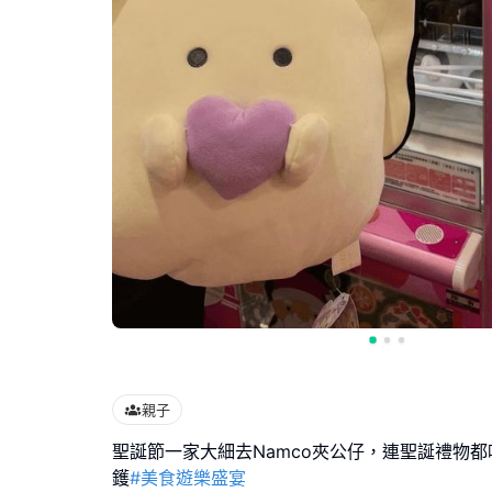
親子
聖誕節一家大細去Namco夾公仔，連聖誕禮物
鑊
#美食遊樂盛宴