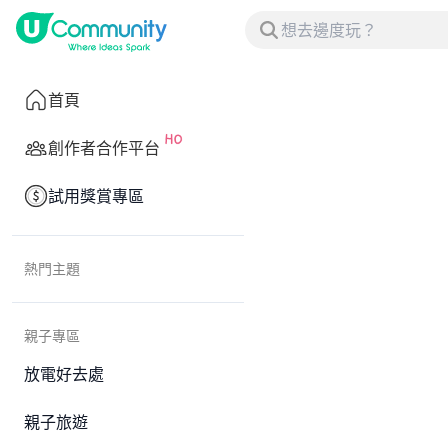
首頁
創作者合作平台
試用獎賞專區
熱門主題
親子專區
放電好去處
親子旅遊