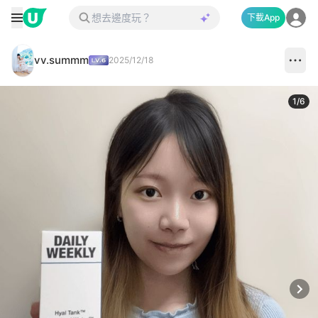
下載App
vv.summm
2025/12/18
1
/
6
Next