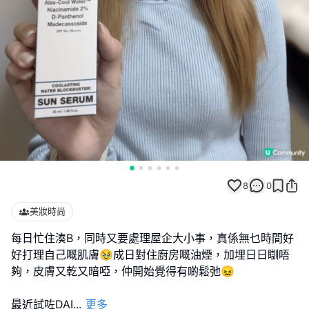
8
0
美妝時尚
每日忙住湊B，同時又要處理屋企大小事，真係無乜時間好
好打理自己嘅肌膚🥹成日對住廚房嘅油煙，加埋日日瞓唔
夠，皮膚又乾又暗啞，仲開始覺得有啲鬆弛😖
最近試咗DAI
...
更多