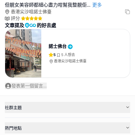
但靚女美容師都細心盡力咁幫我整靚佢
...
更多
香港尖沙咀諾士佛臺
評分
文章提及
的好去處
諾士佛台
5
5
人想去
香港尖沙咀諾士佛臺
發表第一個留言...
社群主題
熱門地點