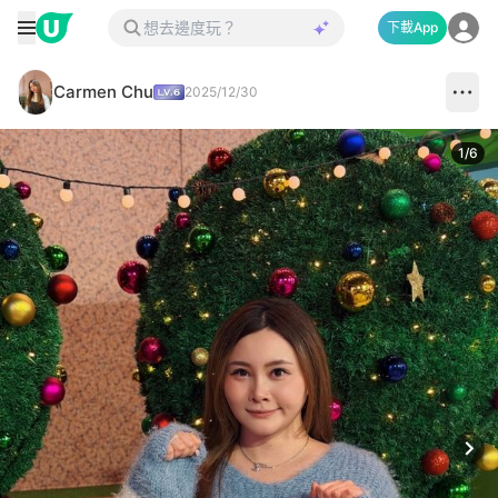
下載App
Carmen Chu
2025/12/30
1
/
6
Next