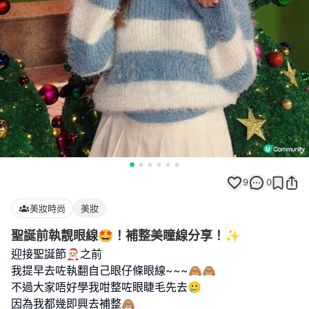
9
0
美妝時尚
美妝
聖誕前執靚眼線🤩！補整美瞳線分享！✨
迎接聖誕節🧑🏻‍🎄之前
我提早去咗執翻自己眼仔條眼線~~~🙈🙈
不過大家唔好學我咁整咗眼睫毛先去🥲
因為我都幾即興去補整🙈