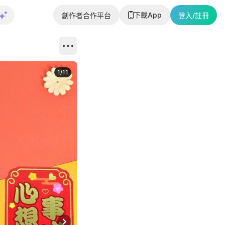
下載App
創作者合作平台
登入/註冊
1
/
11