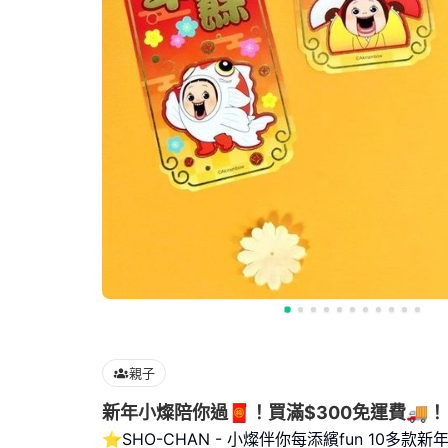
親子
新年小燦陪你過🧧！買滿$300免運費🚚！
⭐SHO-CHAN - 小燦伴你每添繽fun 10多款