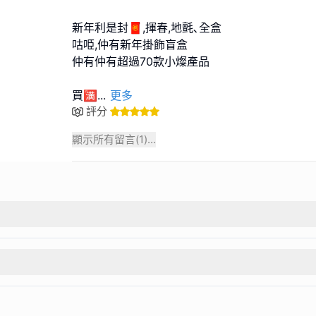
新年利是封🧧,揮春,地氈､全盒
咕𠱸,仲有新年掛飾盲盒
仲有仲有超過70款小燦產品
買🈵
...
更多
評分
顯示所有留言(
1
)...