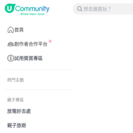
首頁
創作者合作平台
試用獎賞專區
熱門主題
親子專區
放電好去處
親子旅遊