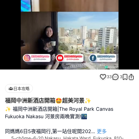
Loaded
:
Unmute
100.00%
33
3
日本攻略
福岡中洲新酒店開箱🤩超美河景✨
✨ 福岡中洲新酒店開箱|The Royal Park Canvas
Fukuoka Nakasu 河景房兩晚實測!🌃
同媽媽6日5夜福岡行,第一站住呢間202
...
更多
5-chōme-6-20 Nakasu, Hakata Ward, Fukuoka, 810-