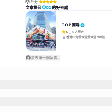
評分
文章提及
的好去處
T.O.P 商場
5
5
人想去
香港旺角彌敦道彌敦道700號
發表第一個留言...