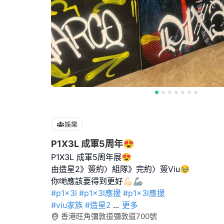
娛樂
P1X3L 成軍5周年😍
P1X3L 成軍5周年展😍
由造星2》簽約〉組隊》完約〉簽Viu🥹
#p1x3l
#p1x3l應援
#p1x3l應援
#viu家族
#造星2
...
更多
香港旺角彌敦道彌敦道700號