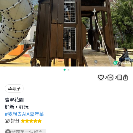
0
0
親子
寶翠花園
#我想去AIA嘉年華
評分
發表第一個留言...