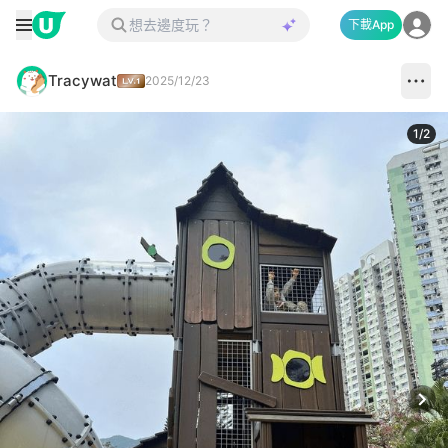
下載App
Tracywat
2025/12/23
1
/
2
Next