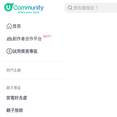
首頁
創作者合作平台
試用獎賞專區
熱門主題
親子專區
放電好去處
親子旅遊