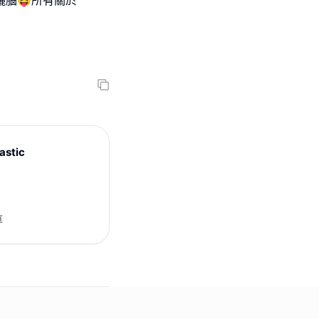
曬腦😝所有關於
astic
庭