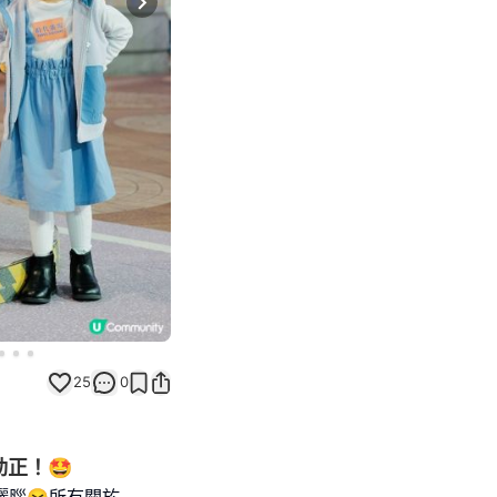
Next slide
25
0
正！🤩