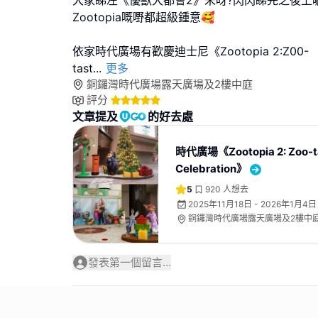
大家睇左《優獸大都會2》未呀?閃閃睇完之後上
Zootopia嘅嘢都超級鍾意🥰
依家時代廣場有歡慶迪士尼《Zootopia 2:Z00-
tast
...
更多
銅鑼灣時代廣場露天廣場及2樓中庭
評分
文章提及
的好去處
時代廣場《Zootopia 2: Zoo-t
Celebration》
5
920
人想去
2025年11月18日 - 2026年1月4日
銅鑼灣時代廣場露天廣場及2樓中
發表第一個留言...