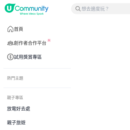
首頁
創作者合作平台
試用獎賞專區
熱門主題
親子專區
放電好去處
親子旅遊