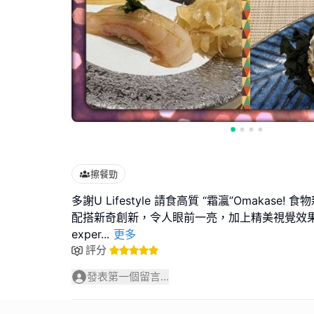
擦餐勁
多謝U Lifestyle 請食高質 “霜瀛”Omakase
配搭新奇創新，令人眼前一亮，加上精美視覺效果，整
exper
...
更多
評分
發表第一個留言...