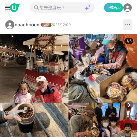
下載App
coachbound
2025/12/09
1
/
5
Next