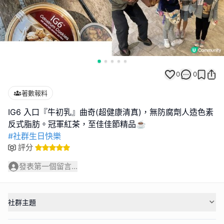
0
0
著數報料
IG6 入口『牛初乳』曲奇(超健康清真)，無防腐劑人造色素
#社群生日快樂
評分
發表第一個留言...
社群主題