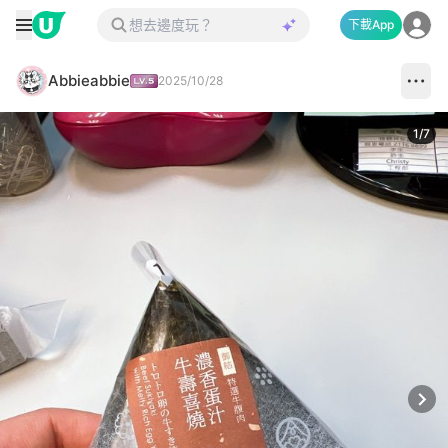
下載App
Abbieabbie
2025/10/28
1
/
7
Next