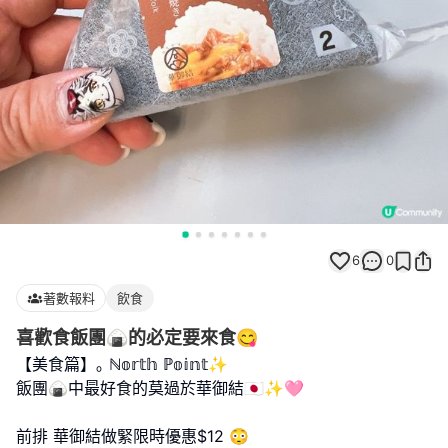
6
0
著數報料
飲食
喜歡食飯團🍙的必定要來食😋
【美食篇】｡ ℕ𝕠𝕣𝕥𝕙 ℙ𝕠𝕚𝕟𝕥✨
飯團🍙中最好食的莫過於華御結🇯🇵✨🩷
前排 華御結做緊限時優惠$12 😳