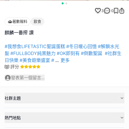
3
0
著數報料
飲食
麒麟一番搾 讚
#我想食LIFETASTIC聖誕蛋糕
#冬日暖心回憶
#解鎖水光
髮
#FULLBODY純黑魅力
#OK即刻有
#倒數聖誕
#社群生
日快樂
#美食遊樂盛宴
#
...
更多
評分
發表第一個留言...
社群主題
熱門地點