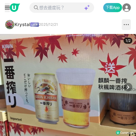
下載App
Krystal
2025/12/21
1
/
2
Next