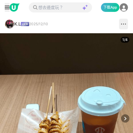
下載App
K.L
2025/12/10
1
/
4
Next