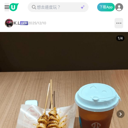
下載App
K.L
2025/12/10
1
/
4
Next