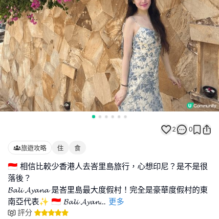
2
0
旅遊攻略
住
食
🇮🇩 相信比較少香港人去峇里島旅行，心想印尼？是不是很
落後？
𝓑𝓪𝓵𝓲 𝓐𝔂𝓪𝓷𝓪 是峇里島最大度假村！完全是豪華度假村的東
南亞代表✨ 🇮🇩 𝓑𝓪𝓵𝓲 𝓐𝔂𝓪𝓷
...
更多
評分