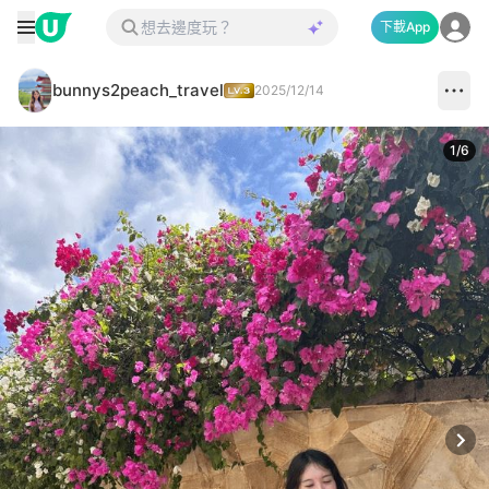
下載App
bunnys2peach_travel
2025/12/14
1
/
6
Next