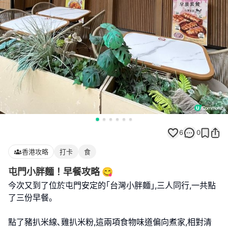
6
0
香港攻略
打卡
食
屯門小胖麵！早餐攻略 😋
今次又到了位於屯門安定的｢台灣小胖麵｣,三人同行,一共點
了三份早餐｡
點了豬扒米線､雞扒米粉,這兩項食物味道偏向煮家,相對清