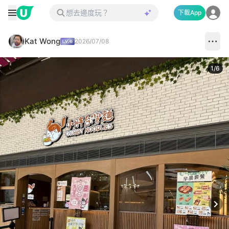
下載App
Kat Wong
2026/07/08
1
/
6
Next