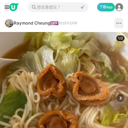
下載App
Raymond Cheung
2025/12/08
1
/
2
Next