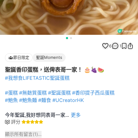
6
1
節日限定
聖誕Moments
聖誕香印蛋糕，送俾表哥一家！ 🎂🍇🍉
#我想食LIFETASTIC聖誕蛋糕
#蛋糕
#無麩質蛋糕
#聖誕蛋糕
#香印提子西瓜蛋糕
#鮑魚
#鮑魚麵
#麵食
#UCreatorHK
今年聖誕,我好想同表哥一家
...
更多
評分
顯示所有留言(
1
)...