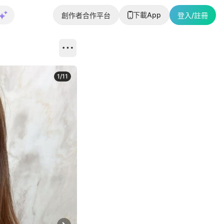
下載App
創作者合作平台
登入/註冊
1
/
11