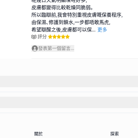
呢幾日天氣明顯凍咗好多,
皮膚都變得比較乾燥同脆弱｡
所以臨瞓前,我會特別重視皮膚嘅保養程序,
由保濕､修護到鎖水,一步都唔敢馬虎,
希望瞓醒之後,皮膚都可以保
...
更多
評分
發表第一個留言...
關於
探索