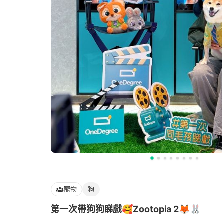
寵物
狗
第一次帶狗狗睇戲🥰Zootopia 2🦊🐰