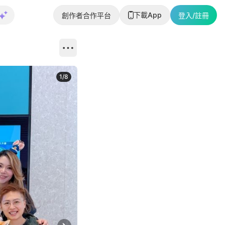
下載App
創作者合作平台
登入/註冊
1
/
8