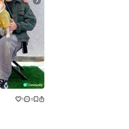
Next slide
1
0