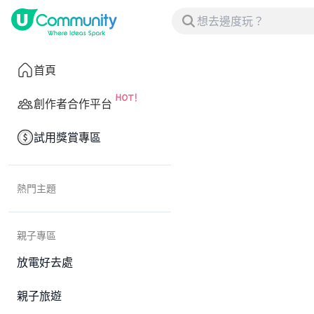
首頁
創作者合作平台
試用獎賞專區
熱門主題
親子專區
放電好去處
親子旅遊