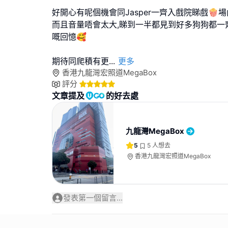
好開心有呢個機會同Jasper一齊入戲院睇戲🍿
而且音量唔會太大,睇到一半都見到好多狗狗都一
嘅回憶🥰
期待同爬積有更
...
更多
香港九龍灣宏照道MegaBox
評分
文章提及
的好去處
九龍灣MegaBox
5
5
人想去
香港九龍灣宏照道MegaBox
發表第一個留言...