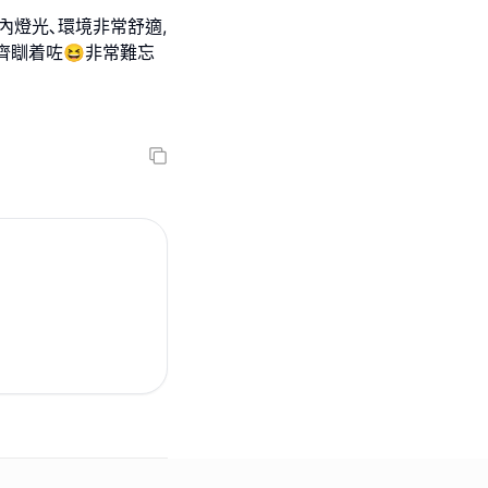
場內燈光､環境非常舒適,
齊瞓着咗😆非常難忘