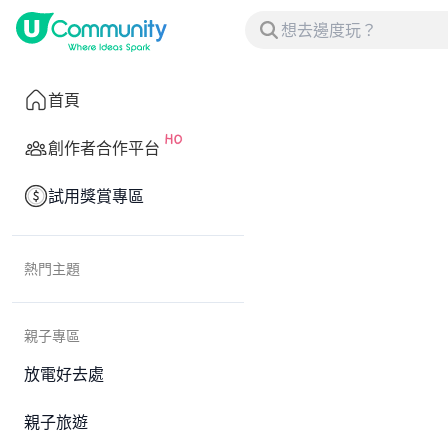
首頁
創作者合作平台
試用獎賞專區
熱門主題
親子專區
放電好去處
親子旅遊