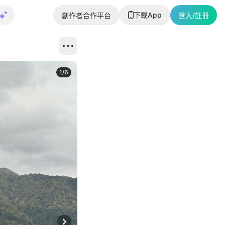
下載App
創作者合作平台
登入/註冊
1
/
6