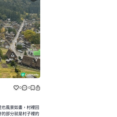
Next slide
0
0
處也風景如畫，村裡回
好的部分就是村子裡的