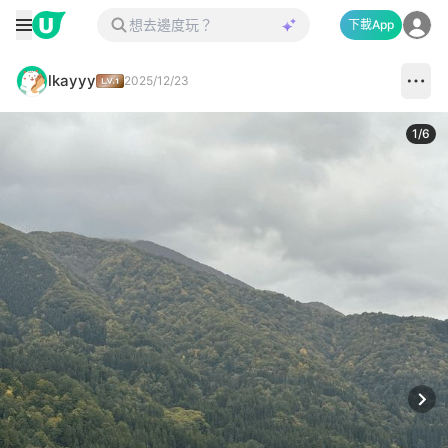
下載App
lkayyy
2025/12/23
1
/
6
Next