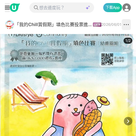
下載App
「我的Chill賞假期」填色比賽投票進行中✅
2026/06/01
1
/
2
Next