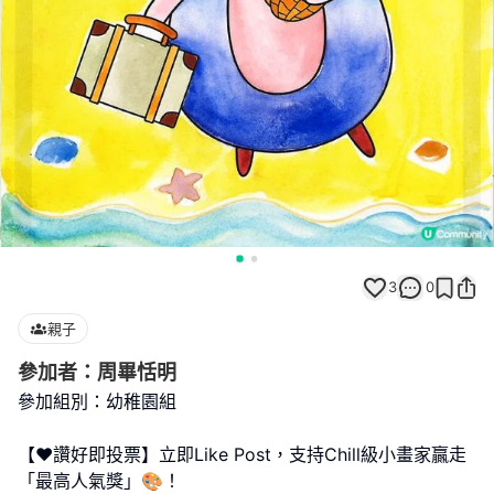
3
0
親子
參加者：周畢恬明
參加組別：幼稚園組
【❤️讚好即投票】立即Like Post，支持Chill級小畫家贏走
「最高人氣獎」🎨！