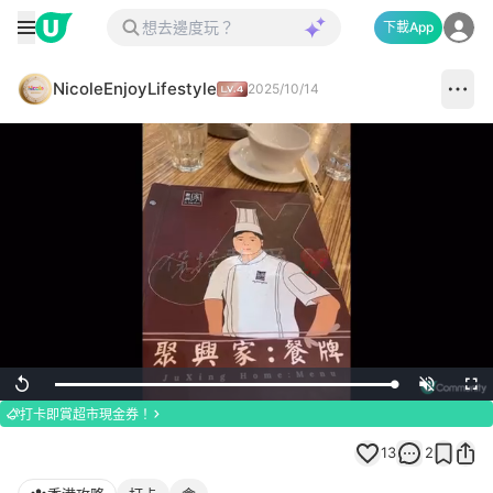
下載App
NicoleEnjoyLifestyle
2025/10/14
Loaded
:
Replay
Unmute
Full
100.00%
打卡即賞超市現金券！
13
2