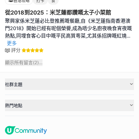
香港攻略
打卡
食
從2018到2025：米芝蓮都讚嘅太子小菜館
聚興家係米芝蓮必比登推薦嘅餐廳,自《米芝蓮指南香港澳
門2018》開始已經有呢個榮譽,成為唔少名廚夜晚食宵夜嘅
熱點,同埋食客心目中嘅平民高質粵菜,尤其係招牌嘅紅燒
...
更多
評分
顯示所有留言(
2
)...
社群主題
熱門地點