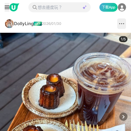
下載App
DollyLing
2026/01/30
1
/
5
Next