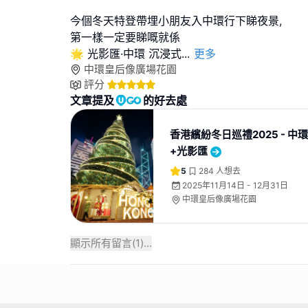
今個冬天特登帶埋小朋友入中環行下睇夜景,
第一樣一定要睇嘅就係
🌟 光影匯·中環 沉浸式
...
更多
中環皇后像廣場花園
評分
文章提及
的好去處
香港繽紛冬日巡禮2025 - 中
+光影匯
5
284
人想去
2025年11月14日 - 12月31日
中環皇后像廣場花園
顯示所有留言(
1
)...