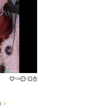
Unmute
139
1
環 ✨