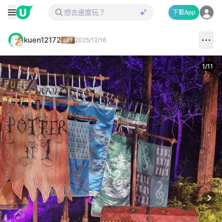
下載App
kuen12172
2025/12/16
1
/
11
Next