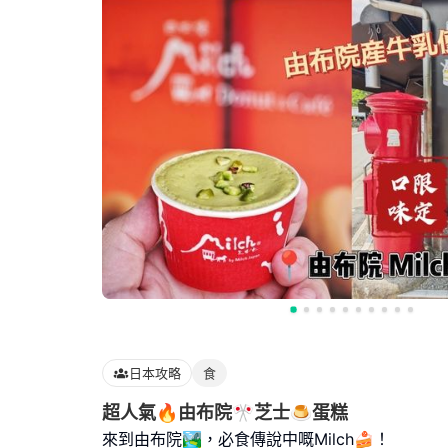
日本攻略
食
超人氣🔥由布院🎌芝士🍮蛋糕
來到由布院🏞️，必食傳說中嘅Milch🍰！