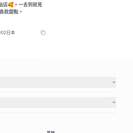
點店🥰。一去到就見
各款甜點。
-5102日本
其他