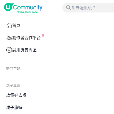
首頁
創作者合作平台
試用獎賞專區
熱門主題
親子專區
放電好去處
親子旅遊