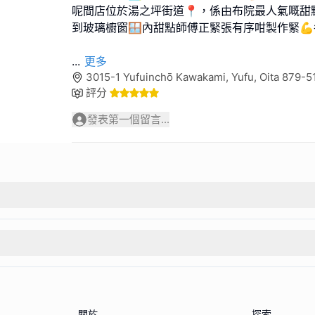
呢間店位於湯之坪街道📍，係由布院最人氣嘅甜
到玻璃櫥窗🪟內甜點師傅正緊張有序咁製作緊
...
更多
3015-1 Yufuinchō Kawakami, Yufu, Oita 879
評分
發表第一個留言...
關於
探索