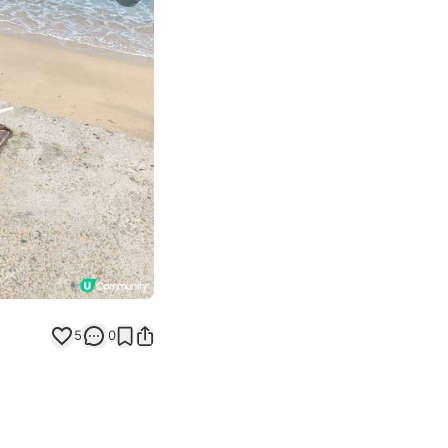
Next slide
5
0