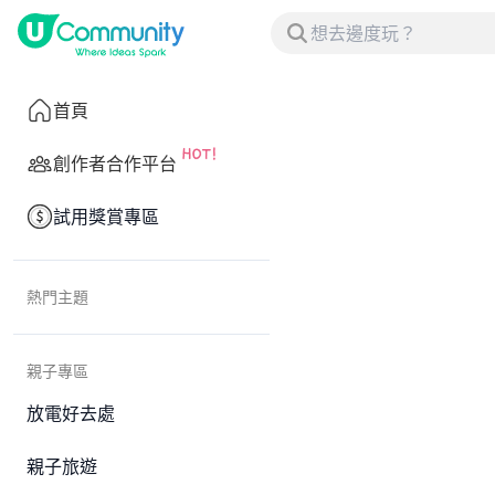
首頁
創作者合作平台
試用獎賞專區
熱門主題
親子專區
放電好去處
親子旅遊