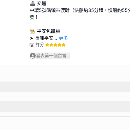
🚢 交通
中環5號碼頭乘渡輪（快船約35分鐘，慢船約5
發！
👨‍🍳 平安包體驗
➤ 長洲平安
...
更多
評分
發表第一個留言...