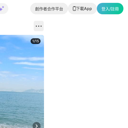
下載App
創作者合作平台
登入/註冊
1
/
15