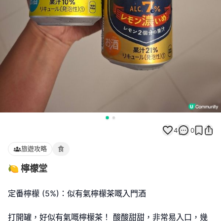
4
0
旅遊攻略
食
🍋 檸檬堂
定番檸檬 (5%)：似有氣檸檬茶嘅入門酒
打開罐，好似有氣嘅檸檬茶！ 酸酸甜甜，非常易入口，幾