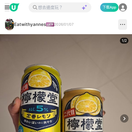
下載App
Eatwithyannes
2026/01/07
1
/
2
Next