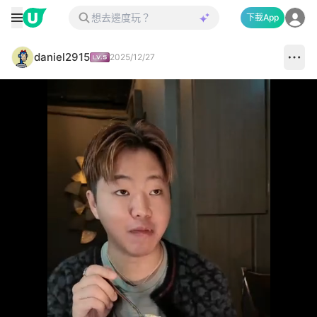
下載App
daniel2915
2025/12/27