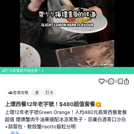
Loaded
:
Unmute
100.00%
打卡即賞超市現金券！
9
0
香港攻略
食
打卡
上環西餐12年老字號！$480超值套餐😋
上環12年老字號Green Orange！人均480元高質西餐套餐
超值 煙燻蟹肉牛油果撻配冰涼黑魚子、忌廉白酒青口沙白
...
更多