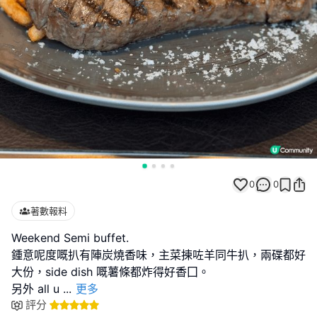
0
0
著數報料
Weekend Semi buffet.
鍾意呢度嘅扒有陣炭燒香味，主菜揀咗羊同牛扒，兩碟都好
大份，side dish 嘅薯條都炸得好香囗。
另外 all u
...
更多
評分