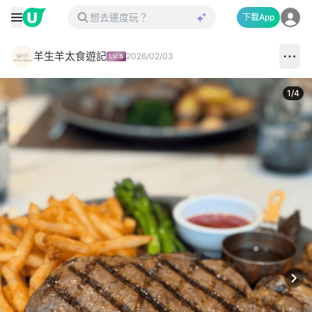
下載App
羊生羊太食遊記
2026/02/03
1
/
4
Next