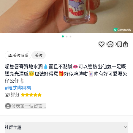
1
0
美妝時尚
美妝
呢隻唇膏質地水潤💧而且不黏膩👄可以營造出仙氣十足嘅
透亮光澤感😇包裝好得意🎁好似啤牌咁🃏仲有好可愛嘅兔
#韓式嘟嘟唇
評分
發表第一個留言...
社群主題