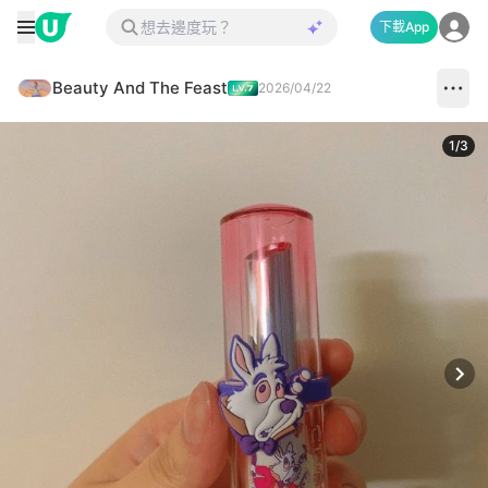
下載App
Beauty And The Feast
2026/04/22
1
/
3
Next