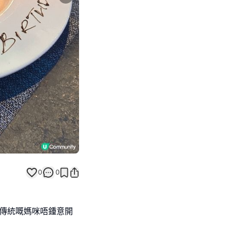
Next slide
0
0
因為傳統嘅媽咪唔鍾意開