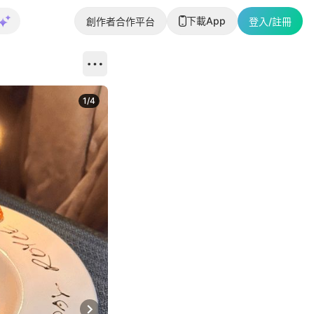
下載App
創作者合作平台
登入/註冊
1
/
4