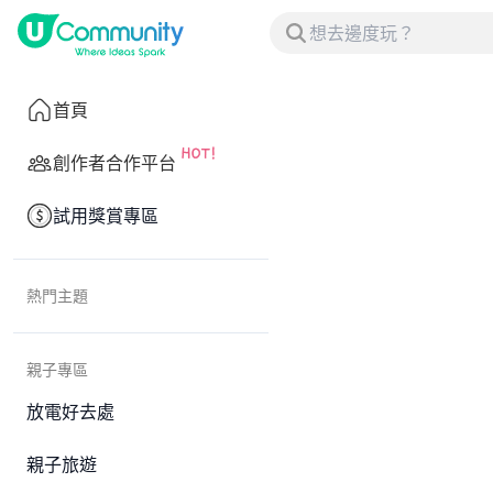
首頁
創作者合作平台
試用獎賞專區
熱門主題
親子專區
放電好去處
親子旅遊