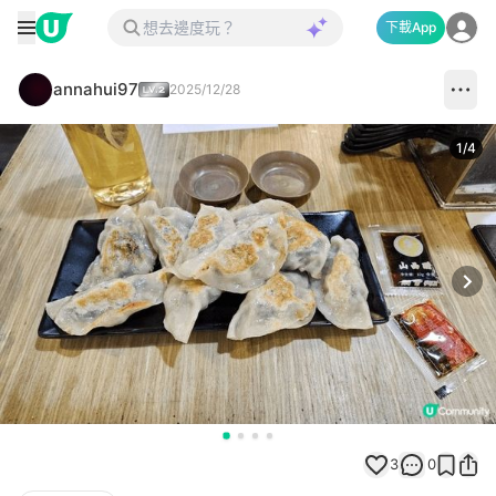
下載App
annahui97
2025/12/28
1
/
4
Next
3
0