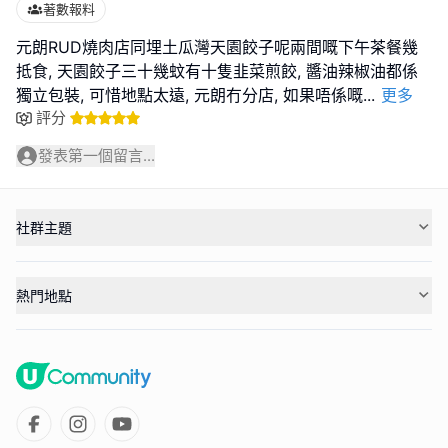
著數報料
元朗RUD燒肉店同埋土瓜灣天園餃子呢兩間嘅下午茶餐幾
抵食, 天園餃子三十幾蚊有十隻韭菜煎餃, 醬油辣椒油都係
獨立包裝, 可惜地點太遠, 元朗冇分店, 如果唔係嘅
...
更多
評分
發表第一個留言...
社群主題
熱門地點